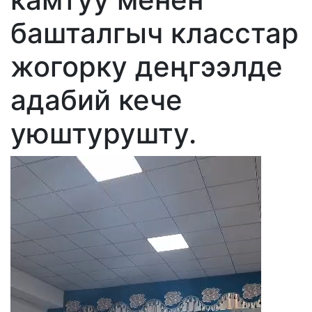
башталгыч класстар
жогорку деңгээлде
адабий кече
уюштурушту.