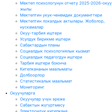
Мектеп психологунун отчету 2025-2026-окуу
жылы
Мектептин укук-ченемдик документтери
Мектептин локалдык актылары. Жоболор,
нускамалар
Окуу-тарбия иштери
Усулдук бирикме иштери
Сабактардын планы
Социалдык психологиялык кызмат
Социалдык педагогдун иштери
Тарбия иштери боюнча
Китепкананын маалыматы
Долбоорлор
Статистикалык маалымат
Мониторинг
Окуучуларга
Окуучулар үчүн эреже
Сабактын жүгүртмөсү
Электрондук китепкана