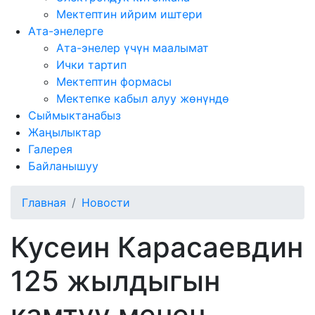
Мектептин ийрим иштери
Ата-энелерге
Ата-энелер үчүн маалымат
Ички тартип
Мектептин формасы
Мектепке кабыл алуу жөнүндө
Сыймыктанабыз
Жаңылыктар
Галерея
Байланышуу
Главная
Новости
Кусеин Карасаевдин
125 жылдыгын
камтуу менен