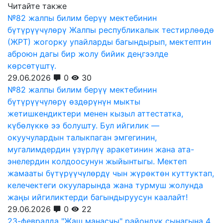
Читайте также
№82 жалпы билим берүү мектебинин
бүтүрүүчүлөрү Жалпы республикалык тестирлөөдө
(ЖРТ) жогорку упайларды багындырып, мектептин
аброюн дагы бир жолу бийик деңгээлде
көрсөтүштү.
29.06.2026
0
30
№82 жалпы билим берүү мектебинин
бүтүрүүчүлөрү өздөрүнүн мыкты
жетишкендиктери менен кызыл аттестатка,
күбөлүккө ээ болушту. Бул ийгилик —
окуучулардын талыкпаган эмгегинин,
мугалимдердин үзүрлүү аракетинин жана ата-
энелердин колдоосунун жыйынтыгы. Мектеп
жамааты бүтүрүүчүлөрдү чын жүрөктөн куттуктап,
келечектеги окууларында жана турмуш жолунда
жаңы ийгиликтерди багындыруусун каалайт!
29.06.2026
0
22
23-февралда "Жаш манасчы" райондук сынагына 4