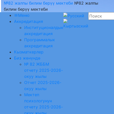
№82 жалпы билим берүү мектеби
№82 жалпы
билим берүү мектеби
Меню
Аккредитация
Институционалдык
аккредитация
Программалык
аккредитация
Кызматкерлер
Биз жөнүндө
№ 82 ЖББМ
отчету 2025-2026-
окуу жылы
Отчет 2025-2026-
окуу жылы
Мектеп
психологунун
отчету 2025-2026-
окуу жылы