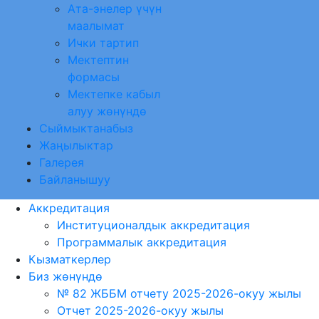
Ата-энелер үчүн
маалымат
Ички тартип
Мектептин
формасы
Мектепке кабыл
алуу жөнүндө
Сыймыктанабыз
Жаңылыктар
Галерея
Байланышуу
Аккредитация
Институционалдык аккредитация
Программалык аккредитация
Кызматкерлер
Биз жөнүндө
№ 82 ЖББМ отчету 2025-2026-окуу жылы
Отчет 2025-2026-окуу жылы