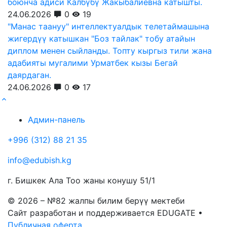
боюнча адиси Калбүбү Жакыбалиевна катышты.
24.06.2026
0
19
"Манас таануу" интеллектуалдык телетаймашына
жигердүү катышкан "Боз тайлак" тобу атайын
диплом менен сыйланды. Топту кыргыз тили жана
адабияты мугалими Урматбек кызы Бегай
даярдаган.
24.06.2026
0
17
Админ-панель
+996 (312) 88 21 35
info@edubish.kg
г. Бишкек Ала Тоо жаны конушу 51/1
© 2026 – №82 жалпы билим берүү мектеби
Сайт разработан и поддерживается EDUGATE •
Публичная оферта