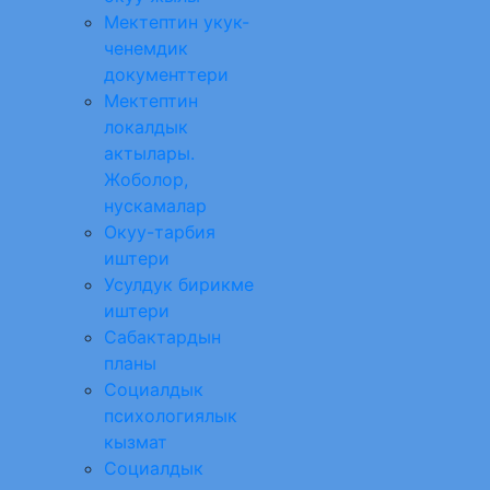
Мектептин укук-
ченемдик
документтери
Мектептин
локалдык
актылары.
Жоболор,
нускамалар
Окуу-тарбия
иштери
Усулдук бирикме
иштери
Сабактардын
планы
Социалдык
психологиялык
кызмат
Социалдык