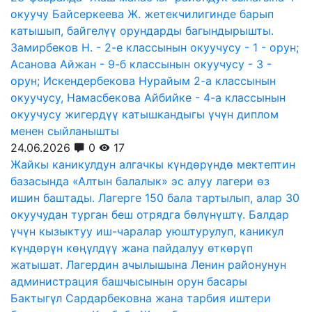
окуучу Байсеркеева Ж. жетекчилигинде барып
катышып, байгелүү орундарды багындырышты.
Замирбеков Н. - 2-е классынын окуучусу - 1 - орун;
Асанова Айжан - 9-б классынын окуучусу - 3 -
орун; Искендербекова Нурайым 2-а классынын
окуучусу, Намасбекова Айбийке - 4-а классынын
окуучусу жигердүү катышкандыгы үчүн диплом
менен сыйланышты
24.06.2026
0
17
Жайкы каникулдун алгачкы күндөрүндө мектептин
базасында «Алтын балалык» эс алуу лагери өз
ишин баштады. Лагерге 150 бала тартылып, алар 30
окуучудан турган беш отрядга бөлүнүштү. Балдар
үчүн кызыктуу иш-чаралар уюштурулуп, каникул
күндөрүн көңүлдүү жана пайдалуу өткөрүп
жатышат. Лагердин ачылышына Ленин районунун
администрация башчысынын орун басары
Бактыгүл Сардарбековна жана тарбия иштери