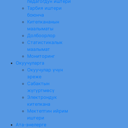
педагогдун иштери
Тарбия иштери
боюнча
Китепкананын
маалыматы
Долбоорлор
Статистикалык
маалымат
Мониторинг
Окуучуларга
Окуучулар үчүн
эреже
Сабактын
жүгүртмөсү
Электрондук
китепкана
Мектептин ийрим
иштери
Ата-энелерге