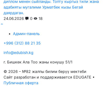
диплом менен сыйланды. Топту кыргыз тили жана
адабияты мугалими Урматбек кызы Бегай
даярдаган.
24.06.2026
0
18
Админ-панель
+996 (312) 88 21 35
info@edubish.kg
г. Бишкек Ала Тоо жаны конушу 51/1
© 2026 – №82 жалпы билим берүү мектеби
Сайт разработан и поддерживается EDUGATE •
Публичная оферта