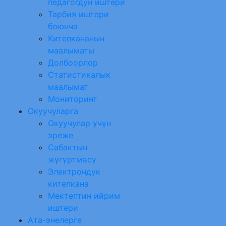
педагогдун иштери
Тарбия иштери
боюнча
Китепкананын
маалыматы
Долбоорлор
Статистикалык
маалымат
Мониторинг
Окуучуларга
Окуучулар үчүн
эреже
Сабактын
жүгүртмөсү
Электрондук
китепкана
Мектептин ийрим
иштери
Ата-энелерге