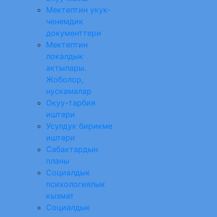
Мектептин укук-
ченемдик
документтери
Мектептин
локалдык
актылары.
Жоболор,
нускамалар
Окуу-тарбия
иштери
Усулдук бирикме
иштери
Сабактардын
планы
Социалдык
психологиялык
кызмат
Социалдык