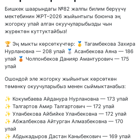
Бишкек шаарындагы №82 жалпы билим берүүчү
мектебинин ЖРТ–2026 жыйынтыгы боюнча эң
жогорку упай алган окуучуларыбызды чын
жүрөктөн куттуктайбыз!
🏆 Эң мыкты көрсөткүчтөр: 🥇 Тагамбекова Захира
Нурлановна — 208 упай 🥈 Асанбекова Аяна — 186
упай 🥉 Чолпонбеков Данияр Амантурович — 175
упай
Ошондой эле жогорку жыйынтык көрсөткөн
төмөнкү окуучуларыбыз менен сыймыктанабыз:
✨ Кокумбаева Айданура Нурлановна — 173 упай
✨ Талгартов Амир Талгартович — 172 упай
✨ Уланбекова Айбийке Уланбековна — 172 упай
✨ Абжалбекова Айтурган Алмазбековна — 170
упай
✨ Абдыкадыров Дастан Каныбекович — 169 упай