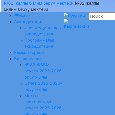
№82 жалпы билим берүү мектеби
№82 жалпы
билим берүү мектеби
Меню
Аккредитация
Институционалдык
аккредитация
Программалык
аккредитация
Кызматкерлер
Биз жөнүндө
№ 82 ЖББМ
отчету 2025-2026-
окуу жылы
Отчет 2025-2026-
окуу жылы
Мектеп
психологунун
отчету 2025-2026-
окуу жылы