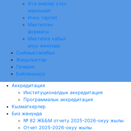
Ата-энелер үчүн
маалымат
Ички тартип
Мектептин
формасы
Мектепке кабыл
алуу жөнүндө
Сыймыктанабыз
Жаңылыктар
Галерея
Байланышуу
Аккредитация
Институционалдык аккредитация
Программалык аккредитация
Кызматкерлер
Биз жөнүндө
№ 82 ЖББМ отчету 2025-2026-окуу жылы
Отчет 2025-2026-окуу жылы