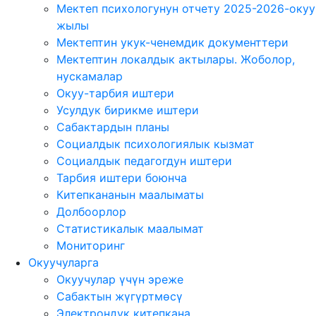
Мектеп психологунун отчету 2025-2026-окуу
жылы
Мектептин укук-ченемдик документтери
Мектептин локалдык актылары. Жоболор,
нускамалар
Окуу-тарбия иштери
Усулдук бирикме иштери
Сабактардын планы
Социалдык психологиялык кызмат
Социалдык педагогдун иштери
Тарбия иштери боюнча
Китепкананын маалыматы
Долбоорлор
Статистикалык маалымат
Мониторинг
Окуучуларга
Окуучулар үчүн эреже
Сабактын жүгүртмөсү
Электрондук китепкана