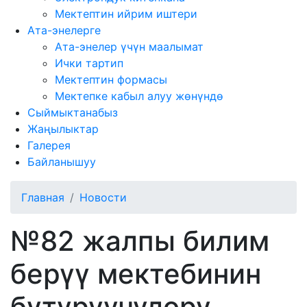
Мектептин ийрим иштери
Ата-энелерге
Ата-энелер үчүн маалымат
Ички тартип
Мектептин формасы
Мектепке кабыл алуу жөнүндө
Сыймыктанабыз
Жаңылыктар
Галерея
Байланышуу
Главная
Новости
№82 жалпы билим
берүү мектебинин
бүтүрүүчүлөрү