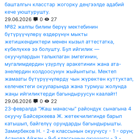
башталгыч класстар жогорку деңгээлде адабий
кече уюштурушту.
29.06.2026
0
27
№82 жалпы билим берүү мектебинин
бүтүрүүчүлөрү өздөрүнүн мыкты
жетишкендиктери менен кызыл аттестатка,
күбөлүккө ээ болушту. Бул ийгилик —
окуучулардын талыкпаган эмгегинин,
мугалимдердин үзүрлүү аракетинин жана ата-
энелердин колдоосунун жыйынтыгы. Мектеп
жамааты бүтүрүүчүлөрдү чын жүрөктөн куттуктап,
келечектеги окууларында жана турмуш жолунда
жаңы ийгиликтерди багындыруусун каалайт!
29.06.2026
0
22
23-февралда "Жаш манасчы" райондук сынагына 4
окуучу Байсеркеева Ж. жетекчилигинде барып
катышып, байгелүү орундарды багындырышты.
Замирбеков Н. - 2-е классынын окуучусу - 1 - орун;
Асанова Айжан - 9-б классынын окуучусу - 3 -