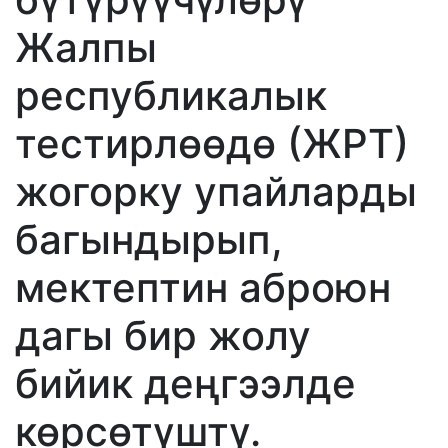
Жалпы
республикалык
тестирлөөдө (ЖРТ)
жогорку упайларды
багындырып,
мектептин аброюн
дагы бир жолу
бийик деңгээлде
көрсөтүштү.