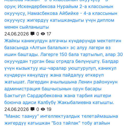
орун; Искендербекова Нурайым 2-а классынын
окуучусу, Намасбекова Айбийке - 4-а классынын
окуучусу жигердүү катышкандыгы үчүн диплом
менен сыйланышты
24.06.2026
0
17
Жайкы каникулдун алгачкы күндөрүндө мектептин
базасында «Алтын балалык» эс алуу лагери өз
ишин баштады. Лагерге 150 бала тартылып, алар 30
окуучудан турган беш отрядга бөлүнүштү. Балдар
үчүн кызыктуу иш-чаралар уюштурулуп, каникул
күндөрүн көңүлдүү жана пайдалуу өткөрүп
жатышат. Лагердин ачылышына Ленин районунун
администрация башчысынын орун басары
Бактыгүл Сардарбековна жана тарбия иштери
боюнча адиси Калбүбү Жакыбалиевна катышты.
24.06.2026
0
19
"Манас таануу" интеллектуалдык телетаймашына
жигердүү катышкан "Боз тайлак" тобу атайын