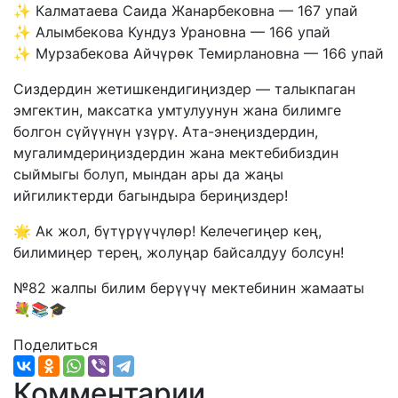
✨ Калматаева Саида Жанарбековна — 167 упай
✨ Алымбекова Кундуз Урановна — 166 упай
✨ Мурзабекова Айчүрөк Темирлановна — 166 упай
Сиздердин жетишкендигиңиздер — талыкпаган
эмгектин, максатка умтулуунун жана билимге
болгон сүйүүнүн үзүрү. Ата-энеңиздердин,
мугалимдериңиздердин жана мектебибиздин
сыймыгы болуп, мындан ары да жаңы
ийгиликтерди багындыра бериңиздер!
🌟 Ак жол, бүтүрүүчүлөр! Келечегиңер кең,
билимиңер терең, жолуңар байсалдуу болсун!
№82 жалпы билим берүүчү мектебинин жамааты
💐📚🎓
Поделиться
Комментарии